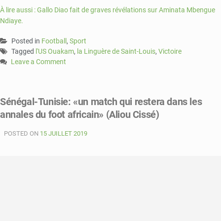
À lire aussi : Gallo Diao fait de graves révélations sur Aminata Mbengue
Ndiaye.
Posted in
Football
,
Sport
Tagged
l'US Ouakam
,
la Linguère de Saint-Louis
,
Victoire
Leave a Comment
on
La
Linguère
Sénégal-Tunisie: «un match qui restera dans les
de
annales du foot africain» (Aliou Cissé)
Saint-
Louis
POSTED ON
en
15 JUILLET 2019
tête
de
classement
de
la
ligue
2.