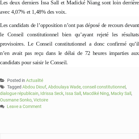
Les deux derniers Issa Sall et Madické Niang sont loin derrière
avec 4,07% et 1,48% des voix.
Les candidats de l’opposition n’ont pas déposé de recours devant
le Conseil constitutionnel bien qu’ayant rejeté les résultats
provisoires. Le Conseil constitutionnel a donc confirmé qu’il
n’en avait pas reçu dans le délai de 72 heures imparties aux
candidats pour saisir le Conseil.
Posted in
Actualité
Tagged
Abdou Diouf
,
Abdoulaya Wade
,
conseil constitutionnel
,
dialogue républicain
,
Idrissa Seck
,
Issa Sall
,
Macdiké Ning
,
Macky Sall
,
Ousmane Sonko
,
Victoire
Leave a Comment
on
Victoire
à
la
présidentielle