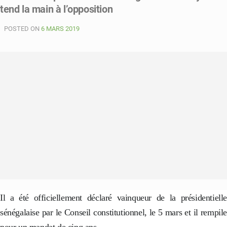
tend la main à l’opposition
match
qui
POSTED ON
restera
6 MARS 2019
dans
les
annales
du
foot
africain»
(Aliou
Cissé)
Il a été officiellement déclaré vainqueur de la présidentielle
sénégalaise par le Conseil constitutionnel, le 5 mars et il rempile