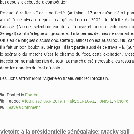
but depuis le début de la compétition.
De quoi être fier. «C’est une fierté. Ça faisait 17 ans qu’on n’était pas
arrivé à ce niveau, depuis ma génération en 2002. Je félicite Alain
Giresse, (l’actuel sélectionneur de la Tunisie et ancien technicien du
Sénégal) car il m’a légué un groupe, et il m’a permis de mieux le connaître.
On a eu de longues discussions. Cette qualification est aussi pour lui, car
il a fait un bon boulot au Sénégal. Il fait partie aussi de ce travail-là. (Sur
le scénario du match) C’est le charme du foot, cette excitation. C’est
indécis, on ne maîtrise rien du tout. Le match a été incroyable, ça restera
dans les annales du foot africain.»
Les Lions affronteront l’Algérie en finale, vendredi prochain.
Posted in
Football
Tagged
Aliou Cissé
,
CAN 2019
,
Finale
,
SENEGAL
,
TUNISIE
,
Victoire
Leave a Comment
on
Sénégal-
Tunisie:
Victoire à la présidentielle sénégalaise: Macky Sall
«un